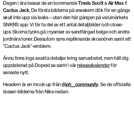
Dagen i ära teasar de en kommande
Travis Scott x Air Max 1
Cactus Jack.
De första bilderna på sneakern dök för en gångs
skull inte upp via leaks – utan den här gången på varumärkets
SNKRS app. Vi får ta del av ett antal detaljbilder och close-
ups. Skorna tycks gå i nyanser av sandfärgad beige och andra
jordnära toner. Dessutom syns repliknande skosnören samt ett
”Cactus Jack”-emblem.
Ännu finns inga exakta detaljer kring samarbetet, men håll dig
uppdaterad på Dopest.se samt i vår
releasekalender
för
senaste nytt.
Headern är en mock-up från
@ph__community
.
Se de officiella
teaser-bilderna från Nike nedan:
Nike