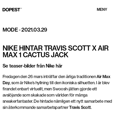
MENY
Mock-up: @ph__community
MODE
-
2021.03.29
NIKE HINTAR TRAVIS SCOTT X AIR
MAX 1 CACTUS JACK
Se teaser-bilder från Nike här
Fredagen den 26 mars inträffar den årliga traditionen
Air Max
Day
, som är Nike’s hyllning till den ikoniska silhuetten. I år blev
firandet enbart virtuellt, men Swoosh-jätten gjorde ett
avslöjande som skakade som världen för många
sneakerfantaster. De hintade nämligen ett nytt samarbete med
sin återkommande samarbetspartner
Travis Scott
.