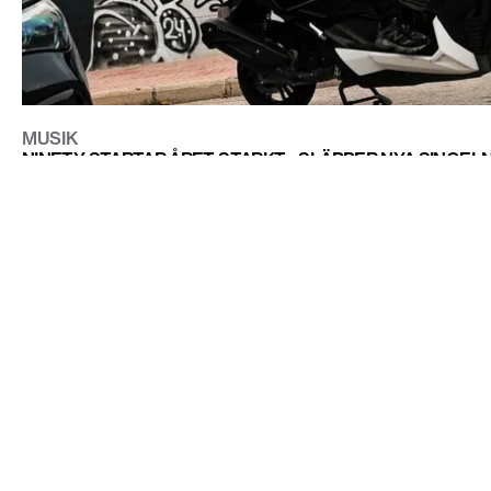
MUSIK
NINETY STARTAR ÅRET STARKT - SLÄPPER NYA SINGELN 
CONTACT@DOPEST.SE
PERSONUPPGIFTSPOLICY
INSTAGRAM
FACEBOOK
YOUTUBE
TIKTOK
DOPEST STUDIOS