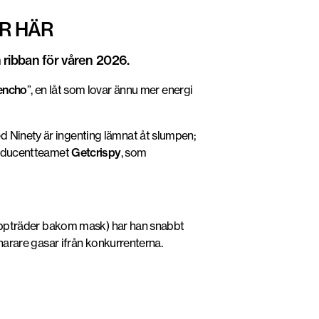
ÄR HÄR
 ribban för våren 2026.
encho
”, en låt som lovar ännu mer energi
d Ninety är ingenting lämnat åt slumpen;
producentteamet
Getcrispy
, som
an uppträder bakom mask) har han snabbt
snarare gasar ifrån konkurrenterna.