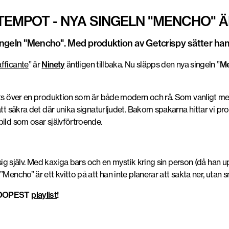
TEMPOT - NYA SINGELN "MENCHO" 
ingeln "Mencho". Med produktion av Getcrispy sätter han
afficante
” är
Ninety
äntligen tillbaka. Nu släpps den nya singeln ”
M
ats över en produktion som är både modern och rå. Som vanligt me
 att säkra det där unika signaturljudet. Bakom spakarna hittar vi 
bild som osar självförtroende.
r sig själv. Med kaxiga bars och en mystik kring sin person (då h
Mencho” är ett kvitto på att han inte planerar att sakta ner, utan 
i DOPEST
playlist
!