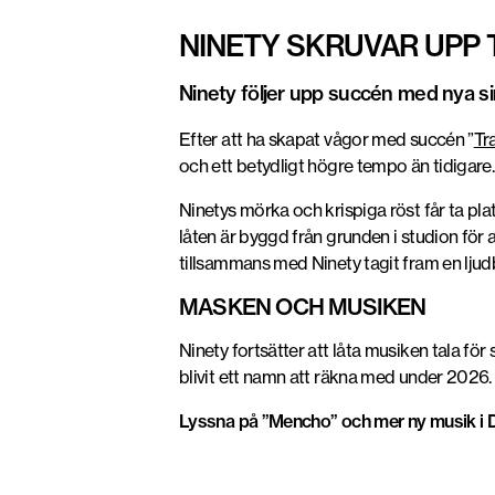
NINETY SKRUVAR UPP 
Ninety följer upp succén med nya s
Efter att ha skapat vågor med succén ”
Tr
och ett betydligt högre tempo än tidigare.
Ninetys mörka och krispiga röst får ta pl
låten är byggd från grunden i studion för
tillsammans med Ninety tagit fram en ljud
MASKEN OCH MUSIKEN
Ninety fortsätter att låta musiken tala fö
blivit ett namn att räkna med under 2026. ”
Lyssna på ”Mencho” och mer ny musik 