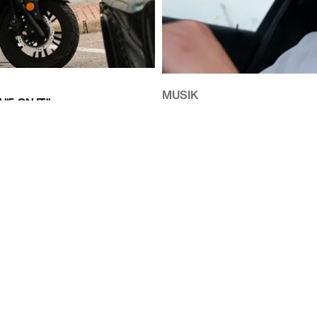
MUSIK
"5 ON IT"
NINETY ÖPPNAR NYTT KAPI