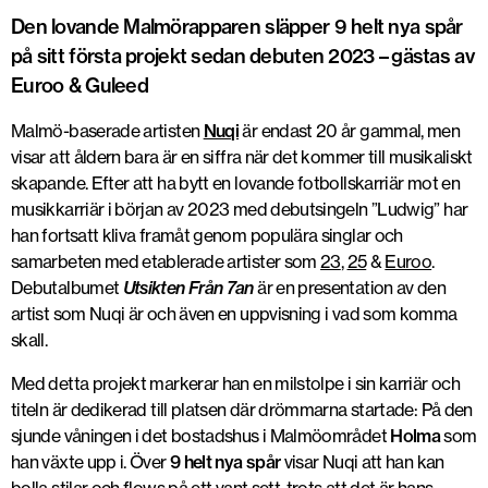
Den lovande Malmörapparen släpper 9 helt nya spår
på sitt första projekt sedan debuten 2023 – gästas av
Euroo & Guleed
Malmö-baserade artisten
Nuqi
är endast 20 år gammal, men
visar att åldern bara är en siffra när det kommer till musikaliskt
skapande. Efter att ha bytt en lovande fotbollskarriär mot en
musikkarriär i början av 2023 med debutsingeln ”Ludwig” har
han fortsatt kliva framåt genom populära singlar och
samarbeten med etablerade artister som
23
,
25
&
Euroo
.
Debutalbumet
Utsikten Från 7an
är en presentation av den
artist som Nuqi är och även en uppvisning i vad som komma
skall.
Med detta projekt markerar han en milstolpe i sin karriär och
titeln är dedikerad till platsen där drömmarna startade: På den
sjunde våningen i det bostadshus i Malmöområdet
Holma
som
han växte upp i. Över
9 helt nya spår
visar Nuqi att han kan