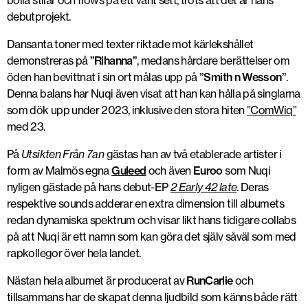
bolla stilar och flows på ett vant sett, trots att det är hans
debutprojekt.
Dansanta toner med texter riktade mot kärlekshållet
demonstreras på
”Rihanna”
, medans hårdare berättelser om
öden han bevittnat i sin ort målas upp på
”Smith n Wesson”
.
Denna balans har Nuqi även visat att han kan hålla på singlarna
som dök upp under 2023, inklusive den stora hiten
”ComWiq”
med 23.
På
Utsikten Från 7an
gästas han av två etablerade artister i
form av Malmös egna
Guleed
och även
Euroo
som Nuqi
nyligen gästade på hans debut-EP
2 Early 42 late
. Deras
respektive sounds adderar en extra dimension till albumets
redan dynamiska spektrum och visar likt hans tidigare collabs
på att Nuqi är ett namn som kan göra det själv såväl som med
rapkollegor över hela landet.
Nästan hela albumet är producerat av
RunCarlie
och
tillsammans har de skapat denna ljudbild som känns både rätt