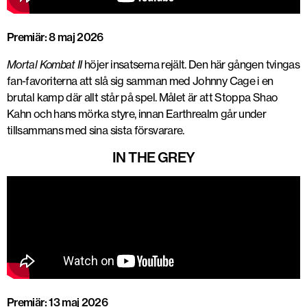
Premiär: 8 maj 2026
Mortal Kombat II
höjer insatserna rejält. Den här gången tvingas
fan-favoriterna att slå sig samman med
Johnny Cage
i en
brutal kamp där allt står på spel. Målet är att Stoppa
Shao
Kahn
och hans mörka styre, innan
Earthrealm
går under
tillsammans med sina sista försvarare.
IN THE GREY
Premiär: 13 maj 2026