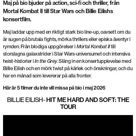
Maj på bio bjuder på action, sci-fi och thriller, från
Mortal Kombat II till Star Wars och Billie Eilishs
konsertfilm.
Maj laddar upp med en riktigt stark bio line-up, oavsett om du
är sugen på brutala fights, mörka thrillers eller episka äventyr i
rymden. Från blodiga uppgörelser i
Mortal Kombat II
till
storslagna galaxstrider i
Star Wars
-universumet och intensiva
heist-historier i
In the Grey
. Släng in en konsertupplevelse med
Billie Eilish
och en mörk twist på kärlek och önskningar, och du
har en månad som levererar på alla fronter.
Här är 5 filmer du inte vill missa på bio i maj 2026
BILLIE EILISH-
HIT ME HARD AND SOFT: THE
TOUR