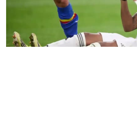
SPORT
MARDRÖMSBESKEDET: RODRYGO MISSAR VM EFTER AL
CONTACT@DOPEST.SE
PERSONUPPGIFTSPOLICY
INSTAGRAM