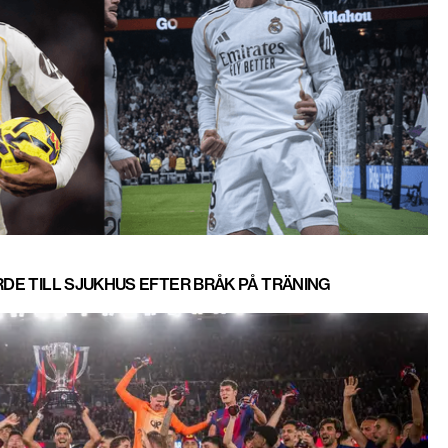
RDE TILL SJUKHUS EFTER BRÅK PÅ TRÄNING