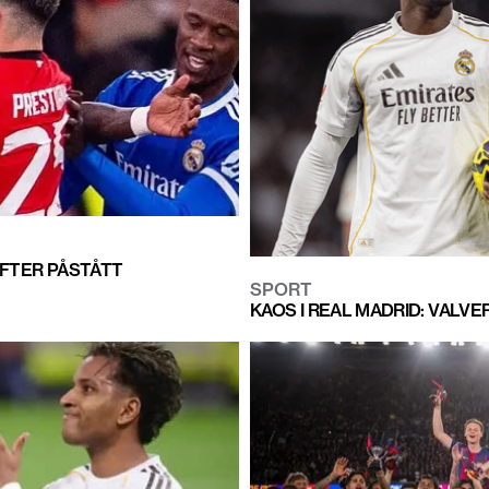
EFTER PÅSTÅTT
SPORT
KAOS I REAL MADRID: VALVE