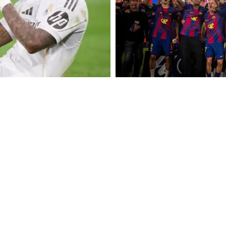
SPORT
FC BARCELONA ÄR LA LIGA-
LVARLIG KNÄSKADA
CLÁSICO