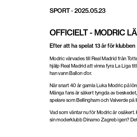
SPORT
-
2025.05.23
OFFICIELT - MODRIC 
Efter att ha spelat 13 år för klubbe
Modric värvades till Real Madrid från To
hjälp Real Madrid att vinna fyra La Liga t
han vann Ballon d’or.
När snart 40 år gamla Luka Modric på lör
Många fans är säkert tyngda av beskedet, 
spelare som Bellingham och Valverde på lik
Vad som väntar nu för Modric är osäkert. K
sin moderklubb Dinamo Zagreb igen? Det åt