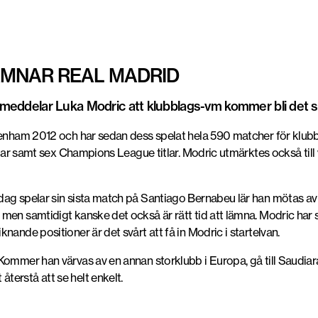
LÄMNAR REAL MADRID
n meddelar Luka Modric att klubblags-vm kommer bli det s
ttenham 2012 och har sedan dess spelat hela 590 matcher för klub
itlar samt sex Champions League titlar. Modric utmärktes också till
dag spelar sin sista match på Santiago Bernabeu lär han mötas av
men samtidigt kanske det också är rätt tid att lämna. Modric har 
nande positioner är det svårt att få in Modric i startelvan.
ommer han värvas av en annan storklubb i Europa, gå till Saudiara
erstå att se helt enkelt.