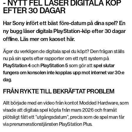
- NYTT FEL LÅSER DIGITALA KÖP
EFTER 30 DAGAR
Har Sony infört ett bäst före-datum på dina spel? En
ny bugg låser digitala PlayStation-köp efter 30 dagar
offline. Läs mer om kaoset här.
Äger du verkligen de digitala spel du köpt? Den frågan ställs
nu på sin spets efter rapporter om ett nytt system på
PlayStation 4
och
PlayStation 5
som gör att
spel slutar
fungera om konsolen inte kopplas upp mot internet var 30:e
dag
.
FRÅN RYKTE TILL BEKRÄFTAT PROBLEM
Allt började med en video från kontot Modded Hardware, som
visade att digitala spel köpta från mars 2026 och framåt
plötsligt fått ett ”utgångsdatum”, precis som de spel man får
via prenumerationstjänsten PlayStation Plus.