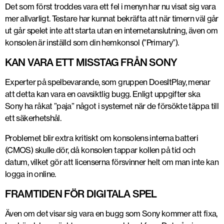
Det som först troddes vara ett fel i menyn har nu visat sig vara
mer allvarligt. Testare har kunnat bekräfta att när timern väl går
ut går spelet inte att starta utan en internetanslutning, även om
konsolen är inställd som din hemkonsol (”Primary”).
KAN VARA ETT MISSTAG FRÅN SONY
Experter på spelbevarande, som gruppen DoesItPlay, menar
att detta kan vara en oavsiktlig bugg. Enligt uppgifter ska
Sony ha råkat ”paja” något i systemet när de försökte täppa till
ett säkerhetshål.
Problemet blir extra kritiskt om konsolens interna batteri
(CMOS) skulle dör, då konsolen tappar kollen på tid och
datum, vilket gör att licenserna försvinner helt om man inte kan
logga in online.
FRAMTIDEN FÖR DIGITALA SPEL
Även om det visar sig vara en bugg som Sony kommer att fixa,