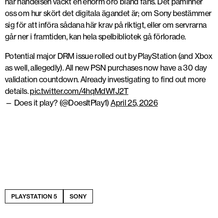
har händelsen väckt en enorm oro bland fans. Det påminner
oss om hur skört det digitala ägandet är; om Sony bestämmer
sig för att införa sådana här krav på riktigt, eller om servrarna
går ner i framtiden, kan hela spelbibliotek gå förlorade.
Potential major DRM issue rolled out by PlayStation (and Xbox
as well, allegedly). All new PSN purchases now have a 30 day
validation countdown. Already investigating to find out more
details.
pic.twitter.com/4hqMdWfJ2T
— Does it play? (@DoesItPlay1)
April 25, 2026
PLAYSTATION 5
SONY