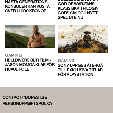
NÄSTA GENERATIONS
GOD OF WAR-FANS:
KONSOLER KAN KOSTA
KLASSISKA TRILOGIN
ÖVER 11 000 KRONOR
GÖRS OM OCH NYTT
SPEL UTE NU
GAMING
HELLDIVERS BLIR FILM -
GAMING
JASON MOMOA KLAR FÖR
SONY UPPGES ÅTERGÅ
HUVUDROLL
TILL EXKLUSIVA TITLAR
FÖR PLAYSTATION
CONTACT@DOPEST.SE
PERSONUPPGIFTSPOLICY