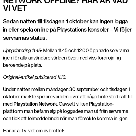
NETWORK OFFLINE? HÄR ÄR VAD
VI VET
Sedan natten till tisdagen 1 oktober kan ingen logga
in eller spela online på Playstations konsoler – Vi följer
servrarnas status.
Upppdatering 11.48:
Mellan 11.45 och 12.00 öppnade servrarna
igen för alla användare världen över, med viss fördröjning
beroende på plats.
Original-artikel publicerad 11.13:
Under natten mellan måndagen 30 september och tisdagen 1
oktober märkte spelare världen över att något inte stod rätt till
med
Playstation Network
. Oavsett vilken Playstation-
plattform man befann sig på loggades man ut från servrarna
och fick ett felmeddelande när man försökte komma in igen.
Här är allt vi vet om avbrottet: