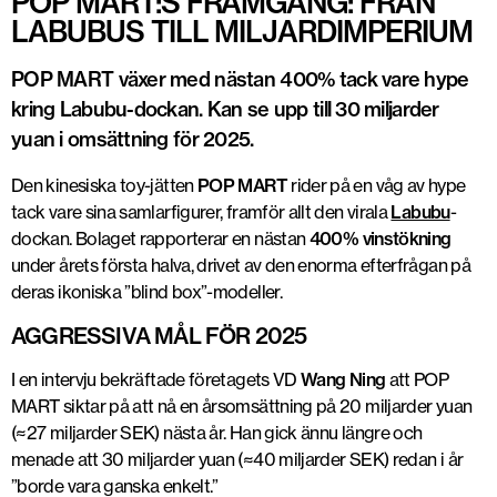
POP MART:S FRAMGÅNG: FRÅN
LABUBUS TILL MILJARDIMPERIUM
POP MART växer med nästan 400% tack vare hype
kring Labubu-dockan. Kan se upp till 30 miljarder
yuan i omsättning för 2025.
Den kinesiska toy-jätten
POP MART
rider på en våg av hype
tack vare sina samlarfigurer, framför allt den virala
Labubu
-
dockan. Bolaget rapporterar en
nästan
400% vinstökning
under årets första halva, drivet av den enorma efterfrågan på
deras ikoniska ”blind box”-modeller.
AGGRESSIVA MÅL FÖR 2025
I en intervju bekräftade företagets VD
Wang Ning
att POP
MART siktar på att nå en
årsomsättning på 20 miljarder yuan
(≈27 miljarder SEK)
nästa år. Han gick ännu längre och
menade att
30 miljarder yuan (≈40 miljarder SEK)
redan i år
”borde vara ganska enkelt.”