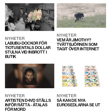
NYHETER
NYHETER
VEM ÄR JIMOTHY?
LABUBU-DOCKOR FÖR
TVÄTTBJÖRNEN SOM
TIOTUSENTALS DOLLAR
TAGIT ÖVER INTERNET
STULNA VID INBROTT I
BUTIK
NYHETER
NYHETER
ARTISTEN D4VD STÄLLS
SÅ KAN DE NYA
INFÖR RÄTTA - ÅTALAS
EUROSEDLARNA SE UT
FÖR MORD