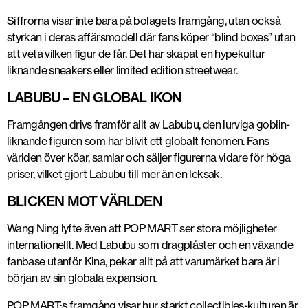
Siffrorna visar inte bara på bolagets framgång, utan också
styrkan i deras affärsmodell där fans köper “blind boxes” utan
att veta vilken figur de får. Det har skapat en hypekultur
liknande sneakers eller limited edition streetwear.
LABUBU – EN GLOBAL IKON
Framgången drivs framför allt av
Labubu
, den lurviga goblin-
liknande figuren som har blivit ett globalt fenomen. Fans
världen över köar, samlar och säljer figurerna vidare för höga
priser, vilket gjort Labubu till mer än en leksak.
BLICKEN MOT VÄRLDEN
Wang Ning lyfte även att POP MART ser
stora möjligheter
internationellt
. Med Labubu som dragplåster och en växande
fanbase utanför Kina, pekar allt på att varumärket bara är i
början av sin globala expansion.
POP MART:s framgång visar hur starkt collectibles-kulturen är