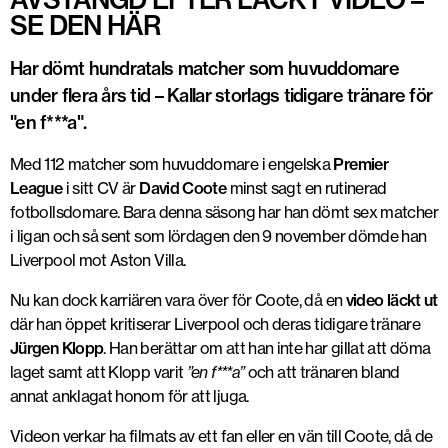
SE DEN HÄR
Har dömt hundratals matcher som huvuddomare
under flera års tid – Kallar storlags tidigare tränare för
"en f***a".
Med 112 matcher som huvuddomare i engelska
Premier
League
i sitt CV är
David Coote
minst sagt en rutinerad
fotbollsdomare. Bara denna säsong har han dömt sex matcher
i ligan och så sent som lördagen den 9 november dömde han
Liverpool mot Aston Villa.
Nu kan dock karriären vara över för Coote, då en
video läckt ut
där han öppet kritiserar Liverpool och deras tidigare tränare
Jürgen Klopp
. Han berättar om att han inte har gillat att döma
laget samt att Klopp varit
”en f***a”
och att tränaren bland
annat anklagat honom för att ljuga.
Videon verkar ha filmats av ett fan eller en vän till Coote, då de