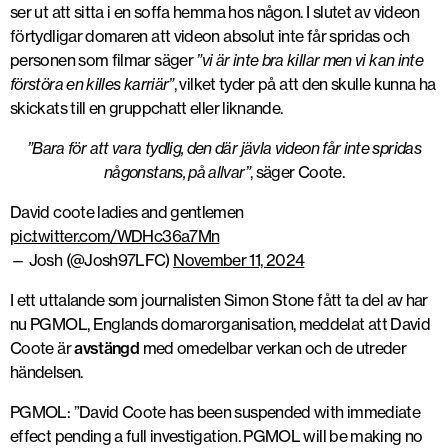
ser ut att sitta i en soffa hemma hos någon. I slutet av videon
förtydligar domaren att videon absolut inte får spridas och
personen som filmar säger
”vi är inte bra killar men vi kan inte
förstöra en killes karriär”
, vilket tyder på att den skulle kunna ha
skickats till en gruppchatt eller liknande.
”Bara för att vara tydlig, den där jävla videon får inte spridas
någonstans, på allvar”
, säger Coote.
David coote ladies and gentlemen
pic.twitter.com/WDHc36a7Mn
— Josh (@Josh97LFC)
November 11, 2024
I ett uttalande som journalisten Simon Stone fått ta del av har
nu PGMOL, Englands domarorganisation, meddelat att David
Coote är
avstängd
med omedelbar verkan och de utreder
händelsen.
PGMOL: ”David Coote has been suspended with immediate
effect pending a full investigation. PGMOL will be making no