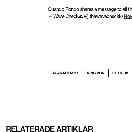
Quando Rondo shares a message to all the
— Wave Check🌊 (@thewavecheckk)
Nov
DJ AKADEMIKS
KING VON
LIL DURK
RELATERADE ARTIKLAR