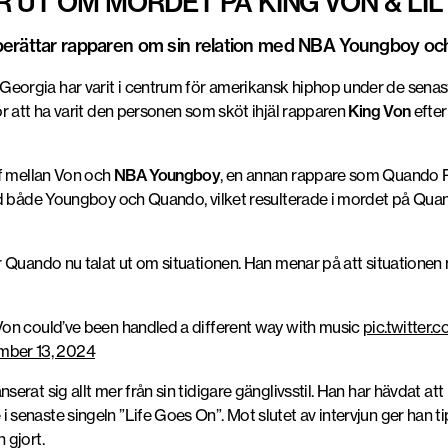
UT OM MORDET PÅ KING VON & LIL
 berättar rapparen om sin relation med NBA Youngboy o
Georgia har varit i centrum för amerikansk hiphop under de sena
r att ha varit den personen som sköt ihjäl rapparen
King Von
efter
ef mellan Von och
NBA Youngboy
, en annan rappare som Quando Ro
 både Youngboy och Quando, vilket resulterade i mordet på Qua
 Quando nu talat ut om situationen. Han menar på att situationen
on could’ve been handled a different way with music
pic.twitter
ber 13, 2024
at sig allt mer från sin tidigare gänglivsstil. Han har hävdat att h
naste singeln ”Life Goes On”. Mot slutet av intervjun ger han tips
 gjort.