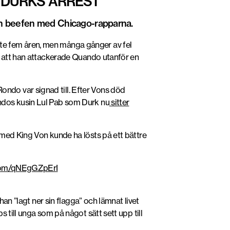
 DURKS ARREST
ch beefen med Chicago-rapparna.
ste fem åren, men många gånger av fel
 att han attackerade Quando utanför en
ndo var signad till. Efter Vons död
ndos kusin Lul Pab som Durk nu
sitter
 med King Von kunde ha lösts på ett bättre
.com/qNEgGZpErI
an ”lagt ner sin flagga” och lämnat livet
 till unga som på något sätt sett upp till