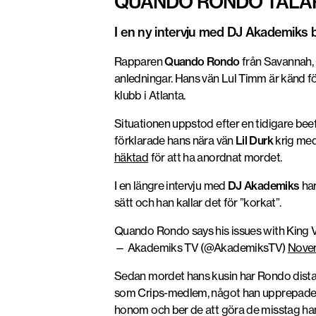
QUANDO RONDO TALAR 
I en ny intervju med DJ Akademiks
Rapparen
Quando Rondo
från Savannah, 
anledningar. Hans vän Lul Timm är känd fö
klubb i Atlanta.
Situationen uppstod efter en tidigare be
förklarade hans nära vän
Lil Durk
krig med
häktad
för att ha anordnat mordet.
I en längre intervju med
DJ Akademiks
har
sätt och han kallar det för ”korkat”.
Quando Rondo says his issues with King V
— Akademiks TV (@AkademiksTV)
Novem
Sedan mordet hans kusin har Rondo distanser
som Crips-medlem, något han upprepade i se
honom och ber de att göra de misstag han