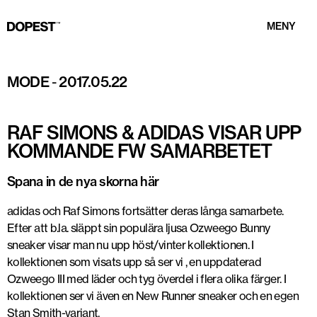
MENY
MODE
-
2017.05.22
RAF SIMONS & ADIDAS VISAR UPP
KOMMANDE FW SAMARBETET
Spana in de nya skorna här
adidas och Raf Simons fortsätter deras långa samarbete.
Efter att b.la. släppt sin populära ljusa Ozweego Bunny
sneaker visar man nu upp höst/vinter kollektionen. I
kollektionen som visats upp så ser vi , en uppdaterad
Ozweego III med läder och tyg överdel i flera olika färger. I
kollektionen ser vi även en New Runner sneaker och en egen
Stan Smith-variant.