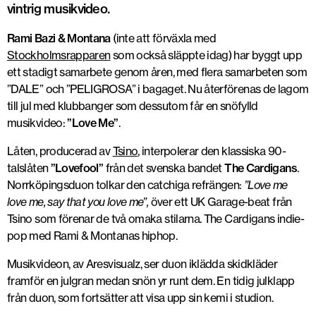
vintrig musikvideo.
Rami Bazi & Montana
(inte att förväxla med
Stockholmsrapparen
som också släppte idag) har byggt upp
ett stadigt samarbete genom åren, med flera samarbeten som
”DALE” och ”PELIGROSA” i bagaget. Nu återförenas de lagom
till jul med klubbanger som dessutom får en snöfylld
musikvideo:
”Love Me”
.
Låten, producerad av
Tsino
, interpolerar den klassiska 90-
talslåten
”Lovefool”
från det svenska bandet
The Cardigans
.
Norrköpingsduon tolkar den catchiga refrängen:
”Love me
love me, say that you love me”,
över ett UK Garage-beat från
Tsino som förenar de två omaka stilarna. The Cardigans indie-
pop med Rami & Montanas hiphop.
Musikvideon, av Aresvisualz, ser duon iklädda skidkläder
framför en julgran medan snön yr runt dem. En tidig julklapp
från duon, som fortsätter att visa upp sin kemi i studion.