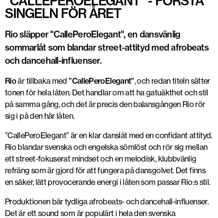
"CALLEPEROELEGANT" - FÖRSTA
SINGELN FÖR ÅRET
Rio släpper "CallePeroElegant", en dansvänlig
sommarlåt som blandar street-attityd med afrobeats
och dancehall-influenser.
Rio
är tillbaka med
”CallePeroElegant”
, och redan titeln sätter
tonen för hela låten. Det handlar om att ha gatuäkthet och stil
på samma gång, och det är precis den balansgången Rio rör
sig i på den här låten.
”CallePeroElegant” är en klar danslåt med en confidant attityd.
Rio blandar svenska och engelska sömlöst och rör sig mellan
ett street-fokuserat mindset och en melodisk, klubbvänlig
refräng som är gjord för att fungera på dansgolvet. Det finns
en säker, lätt provocerande energi i låten som passar Rio:s stil.
Produktionen bär tydliga afrobeats- och dancehall-influenser.
Det är ett sound som är populärt i hela den svenska