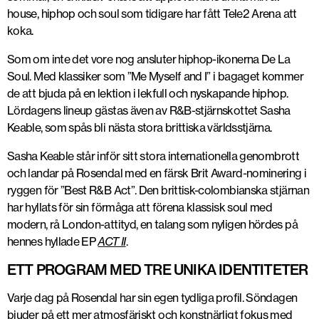
house, hiphop och soul som tidigare har fått Tele2 Arena att
koka.
Som om inte det vore nog ansluter hiphop-ikonerna De La
Soul. Med klassiker som ”Me Myself and I” i bagaget kommer
de att bjuda på en lektion i lekfull och nyskapande hiphop.
Lördagens lineup gästas även av R&B-stjärnskottet Sasha
Keable, som spås bli nästa stora brittiska världsstjärna.
Sasha Keable står inför sitt stora internationella genombrott
och landar på Rosendal med en färsk Brit Award-nominering i
ryggen för ”Best R&B Act”. Den brittisk-colombianska stjärnan
har hyllats för sin förmåga att förena klassisk soul med
modern, rå London-attityd, en talang som nyligen hördes på
hennes hyllade EP
ACT II
.
ETT PROGRAM MED TRE UNIKA IDENTITETER
Varje dag på Rosendal har sin egen tydliga profil. Söndagen
bjuder på ett mer atmosfäriskt och konstnärligt fokus med