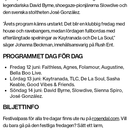
legendariska David Byrne, shoegaze-pionjärerna Slowdive och
den svenska stoltheten José González.
”Årets program känns urstarkt. Det blir en klubbig fredag med
house och ravebangers, medan lördagen fullbordas med
efterlängtade spelningar av Kaytranada och De La Soul,”
säger Johanna Beckman, innehållsansvarig på Rush Ent.
PROGRAMMET DAG FÖR DAG
Fredag 12 juni: Faithless, Agnes, Folamour, Augustine,
Bella Boo Live.
Lördag 13 juni: Kaytranada, TLC, De La Soul, Sasha
Keable, Good Vibes & Friends.
Söndag 14 juni: David Byrne, Slowdive, Sienna Spiro,
José González.
BILJETTINFO
Festivalpass för alla tre dagar finns ute nu på
rosendal.com
. Vill
du bara gå på den festliga fredagen? Sätt ett larm,