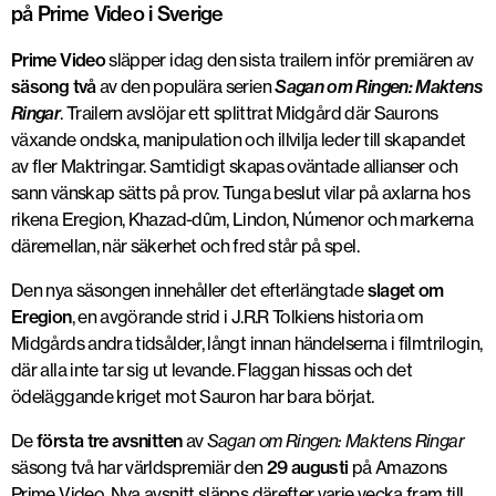
på Prime Video i Sverige
Prime Video
släpper idag den sista trailern inför premiären av
säsong två
av den populära serien
Sagan om Ringen: Maktens
Ringar
. Trailern avslöjar ett splittrat Midgård där Saurons
växande ondska, manipulation och illvilja leder till skapandet
av fler Maktringar. Samtidigt skapas oväntade allianser och
sann vänskap sätts på prov. Tunga beslut vilar på axlarna hos
rikena Eregion, Khazad-dûm, Lindon, Númenor och markerna
däremellan, när säkerhet och fred står på spel.
Den nya säsongen innehåller det efterlängtade
slaget om
Eregion
, en avgörande strid i J.R.R Tolkiens historia om
Midgårds andra tidsålder, långt innan händelserna i filmtrilogin,
där alla inte tar sig ut levande. Flaggan hissas och det
ödeläggande kriget mot Sauron har bara börjat.
De
första tre avsnitten
av
Sagan om Ringen: Maktens Ringar
säsong två har världspremiär den
29 augusti
på Amazons
Prime Video. Nya avsnitt släpps därefter varje vecka fram till