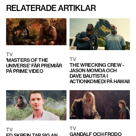
RELATERADE ARTIKLAR
TV
TV
'MASTERS OF THE
THE WRECKING CREW -
UNIVERSE' FÅR PREMIÄR
JASON MOMOA OCH
PÅ PRIME VIDEO
DAVE BAUTISTA I
ACTIONKOMEDI PÅ HAWAII
TV
TV
GANDALF OCH FRODO
ED SKREIN TAR SIG AN