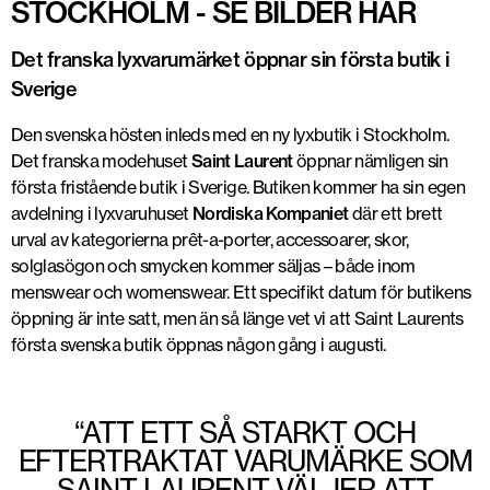
STOCKHOLM - SE BILDER HÄR
Det franska lyxvarumärket öppnar sin första butik i
Sverige
Den svenska hösten inleds med en ny lyxbutik i Stockholm.
Det franska modehuset
Saint Laurent
öppnar nämligen sin
första fristående butik i Sverige. Butiken kommer ha sin egen
avdelning i lyxvaruhuset
Nordiska Kompaniet
där ett brett
urval av kategorierna prêt-a-porter, accessoarer, skor,
solglasögon och smycken kommer säljas – både inom
menswear och womenswear. Ett specifikt datum för butikens
öppning är inte satt, men än så länge vet vi att Saint Laurents
första svenska butik öppnas någon gång i augusti.
“ATT ETT SÅ STARKT OCH
EFTERTRAKTAT VARUMÄRKE SOM
SAINT LAURENT VÄLJER ATT