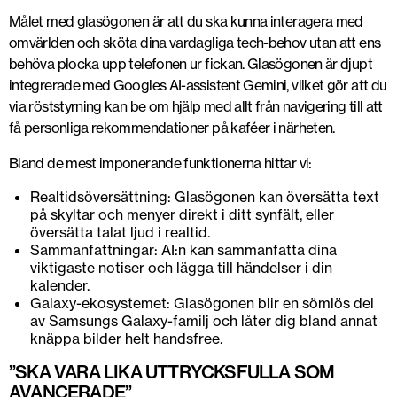
Målet med glasögonen är att du ska kunna interagera med
omvärlden och sköta dina vardagliga tech-behov utan att ens
behöva plocka upp telefonen ur fickan. Glasögonen är djupt
integrerade med Googles AI-assistent Gemini, vilket gör att du
via röststyrning kan be om hjälp med allt från navigering till att
få personliga rekommendationer på kaféer i närheten.
Bland de mest imponerande funktionerna hittar vi:
Realtidsöversättning: Glasögonen kan översätta text
på skyltar och menyer direkt i ditt synfält, eller
översätta talat ljud i realtid.
Sammanfattningar: AI:n kan sammanfatta dina
viktigaste notiser och lägga till händelser i din
kalender.
Galaxy-ekosystemet: Glasögonen blir en sömlös del
av Samsungs Galaxy-familj och låter dig bland annat
knäppa bilder helt handsfree.
”SKA VARA LIKA UTTRYCKSFULLA SOM
AVANCERADE”