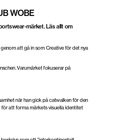
LUB WOBE
 sportswear-märket. Läs allt om
g genom att gå in som Creative för det nya
ranschen. Varumärket fokuserar på
rksamhet när han gick på catwalken för den
ör att forma märkets visuella identitet
beskrivs som ett ”interkontinentalt