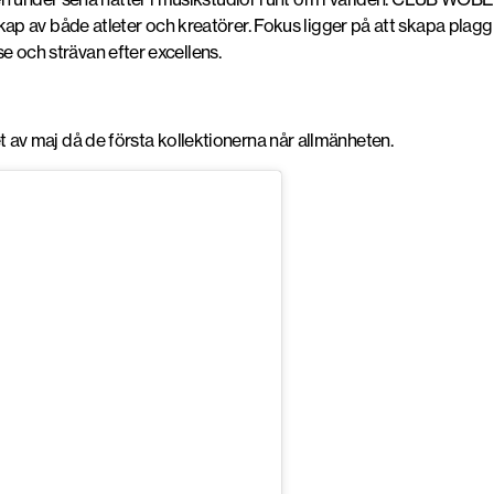
p av både atleter och kreatörer. Fokus ligger på att skapa plag
se och strävan efter excellens.
utet av maj då de första kollektionerna når allmänheten.