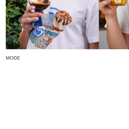
MODE
UNIQLO LANSERAR NY KOLLEKTION MED GB GLACE
CONTACT@DOPEST.SE
PERSONUPPGIFTSPOLICY
INSTAGRAM
FACEBOOK