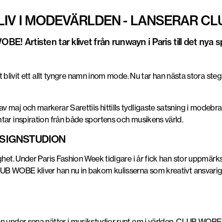
KLIV I MODEVÄRLDEN - LANSERAR C
OBE! Artisten tar klivet från runwayn i Paris till det nya
 blivit ett allt tyngre namn inom mode. Nu tar han nästa stora ste
 maj och markerar Sarettiis hittills tydligaste satsning i modeb
tar inspiration från både sportens och musikens värld.
DESIGNSTUDION
ighet. Under Paris Fashion Week tidigare i år fick han stor uppmä
UB WOBE kliver han nu in bakom kulisserna som kreativt ansvarig f
n under sena nätter i musikstudior runt om i världen. CLUB WOBE 