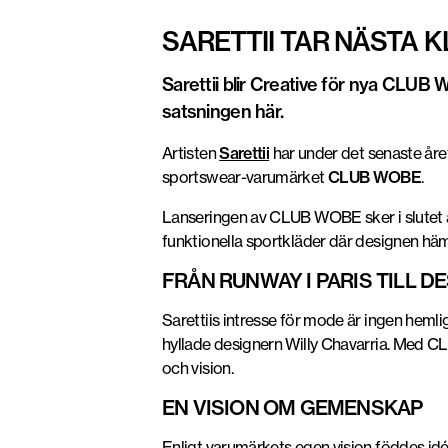
SARETTII TAR NÄSTA 
Sarettii blir Creative för nya CLUB W
satsningen här.
Artisten
Sarettii
har under det senaste året
sportswear-varumärket
CLUB WOBE
.
Lanseringen av CLUB WOBE sker i slutet av
funktionella sportkläder där designen häm
FRÅN RUNWAY I PARIS TILL 
Sarettiis intresse för mode är ingen heml
hyllade designern Willy Chavarria. Med CL
och vision.
EN VISION OM GEMENSKAP
Enligt varumärkets egen vision föddes idé