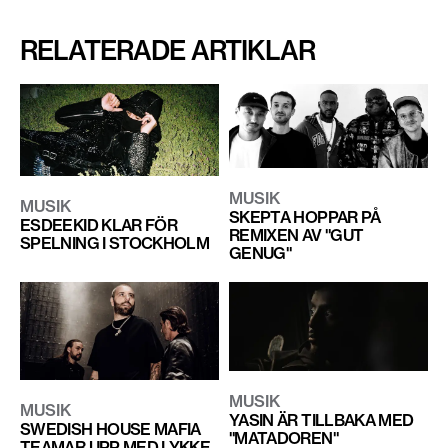
RELATERADE ARTIKLAR
MUSIK
MUSIK
SKEPTA HOPPAR PÅ
ESDEEKID KLAR FÖR
REMIXEN AV "GUT
SPELNING I STOCKHOLM
GENUG"
MUSIK
MUSIK
YASIN ÄR TILLBAKA MED
SWEDISH HOUSE MAFIA
"MATADOREN"
TEAMAR UPP MED LYKKE