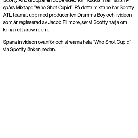
Scotty ATL droppar en dope video för ”Kudos” från hans 11-
spårs Mixtape ”Who Shot Cupid”. På detta mixtape har Scotty
ATL teamat upp med producenten Drumma Boy och i videon
som är regisserad av Jacob Fillmore, ser vi Scotty härja om
kring i ett grow room.
Spana in videon ovanför och streama hela ”Who Shot Cupid”
via Spotify länken nedan.