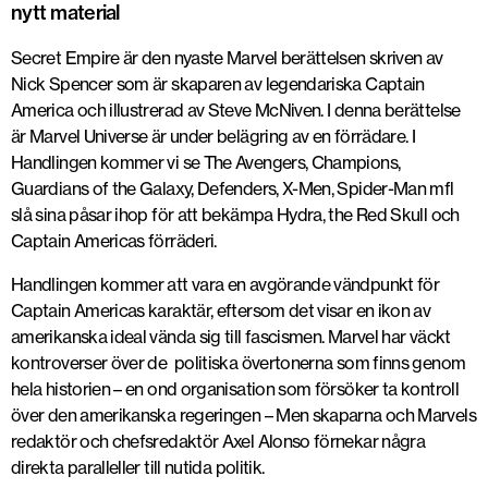
nytt material
Secret Empire är den nyaste Marvel berättelsen skriven av
Nick Spencer som är skaparen av legendariska Captain
America och illustrerad av Steve McNiven. I denna berättelse
är Marvel Universe är under belägring av en förrädare. I
Handlingen kommer vi se The Avengers, Champions,
Guardians of the Galaxy, Defenders, X-Men, Spider-Man mfl
slå sina påsar ihop för att bekämpa Hydra, the Red Skull och
Captain Americas förräderi.
Handlingen kommer att vara en avgörande vändpunkt för
Captain Americas karaktär, eftersom det visar en ikon av
amerikanska ideal vända sig till fascismen. Marvel har väckt
kontroverser över de politiska övertonerna som finns genom
hela historien – en ond organisation som försöker ta kontroll
över den amerikanska regeringen – Men skaparna och Marvels
redaktör och chefsredaktör Axel Alonso förnekar några
direkta paralleller till nutida politik.