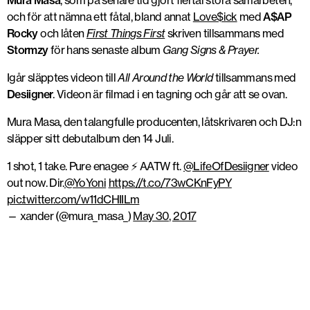
Mura Masa
, som på senare tid gjort flertal stora samarbeten,
och för att nämna ett fåtal, bland annat
Love$ick
med
A$AP
Rocky
och låten
First Things First
skriven tillsammans med
Stormzy
för hans senaste album
Gang Signs & Prayer.
Igår släpptes videon till
All Around the World
tillsammans med
Desiigner
. Videon är filmad i en tagning och går att se ovan.
Mura Masa, den talangfulle producenten, låtskrivaren och DJ:n
släpper sitt debutalbum den 14 Juli.
1 shot, 1 take. Pure enagee ⚡ AATW ft.
@LifeOfDesiigner
video
out now. Dir.
@YoYoni
https://t.co/73wCKnFyPY
pic.twitter.com/w11dCHIILm
— xander (@mura_masa_)
May 30, 2017