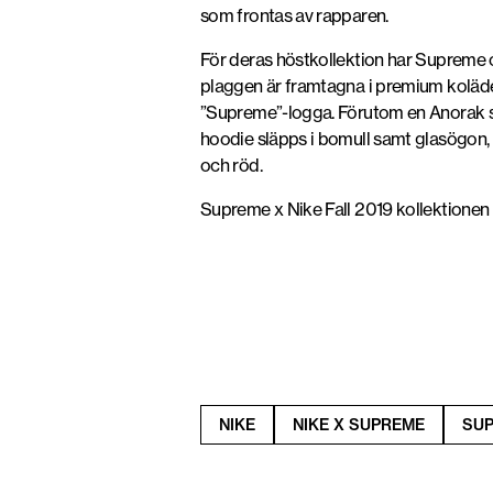
som frontas av rapparen.
För deras höstkollektion har Supreme oc
plaggen är framtagna i premium koläde
”Supreme”-logga. Förutom en Anorak se
hoodie släpps i bomull samt glasögon, 
och röd.
Supreme x Nike Fall 2019 kollektionen
NIKE
NIKE X SUPREME
SU