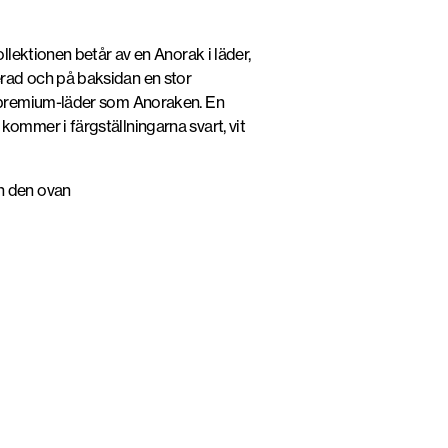
llektionen betår av en Anorak i läder,
erad och på baksidan en stor
a premium-läder som Anoraken. En
ommer i färgställningarna svart, vit
n den ovan