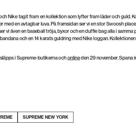
h Nike tagit fram en kollektion som lyfter fram läder och guld. Ko
r med en avtagbar luva. På framsidan ser vi en stor Swoosh plac
r vi även en baseball tröja, byxor och en duffle bag alla i samm
bandana och en 14 karats guldring med Nike loggan. Kollektionen k
 släpps i Supreme-butikerna och
online
den 29 november. Spana i
PREME
SUPREME NEW YORK