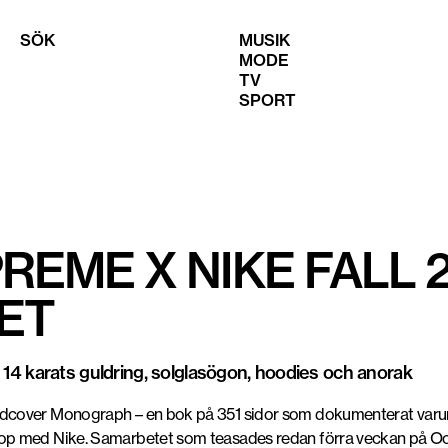
SÖK
MUSIK
MODE
TV
SPORT
REME X NIKE FALL 
ET
 14 karats guldring, solglasögon, hoodies och anorak
rdcover Monograph – en bok på 351 sidor som dokumenterat varum
ihop med Nike. Samarbetet som teasades redan förra veckan på O