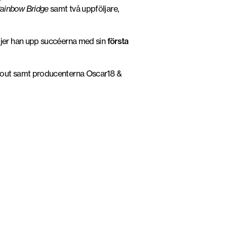
ainbow Bridge
samt två uppföljare,
öljer han upp succéerna med sin
första
about samt producenterna Oscar18 &