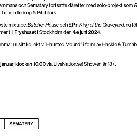
lsammans och Sematary fortsatte därefter med solo-projekt som
R
m Theneedledrop & Pitchfork.
aste mixtape,
Butcher House
och EP:n
King of the Graveyard
, nu f
er till
Fryshuset
i Stockholm den
4:e juni 2024
.
mmar ur sitt kollektiv ”Haunted Mound” i form av Hackle & Turn
 januari klockan 10:00
via
LiveNation.se
! Showen är 13+.
SEMATERY