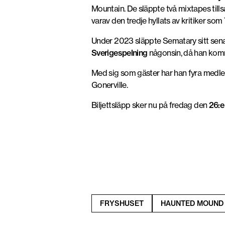
Mountain. De släppte två mixtapes til
varav den tredje hyllats av kritiker so
Under 2023 släppte Sematary sitt sen
Sverigespelning
någonsin, då han komm
Med sig som gäster har han fyra medle
Gonerville.
Biljettsläpp sker nu på fredag den
26:e
FRYSHUSET
HAUNTED MOUND