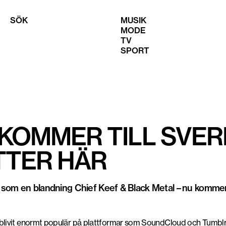
SÖK
MUSIK
MODE
TV
SPORT
KOMMER TILL SVERI
TTER HÄR
s som en blandning Chief Keef & Black Metal – nu kommer h
blivit enormt populär på plattformar som SoundCloud och Tumblr