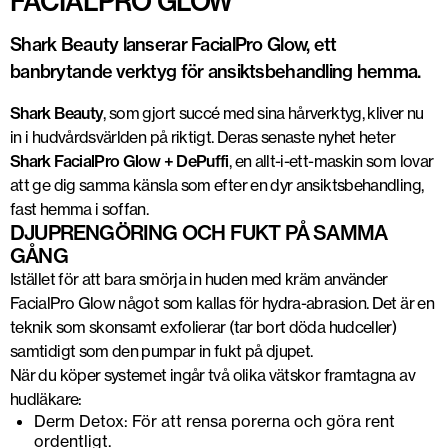
FACIALPRO GLOW
Shark Beauty lanserar FacialPro Glow, ett
banbrytande verktyg för ansiktsbehandling hemma.
Shark Beauty
, som gjort succé med sina hårverktyg, kliver nu
in i hudvårdsvärlden på riktigt. Deras senaste nyhet heter
Shark FacialPro Glow + DePuffi
, en allt-i-ett-maskin som lovar
att ge dig samma känsla som efter en dyr ansiktsbehandling,
fast hemma i soffan.
DJUPRENGÖRING OCH FUKT PÅ SAMMA
GÅNG
Istället för att bara smörja in huden med kräm använder
FacialPro Glow något som kallas för hydra-abrasion. Det är en
teknik som skonsamt exfolierar (tar bort döda hudceller)
samtidigt som den pumpar in fukt på djupet.
När du köper systemet ingår två olika vätskor framtagna av
hudläkare:
Derm Detox: För att rensa porerna och göra rent
ordentligt.