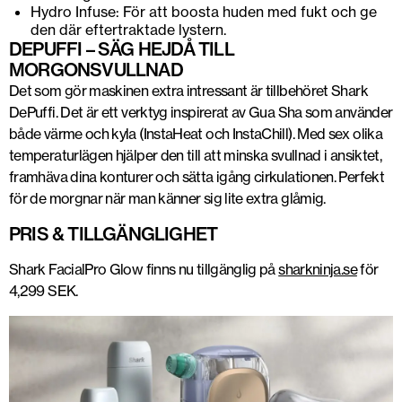
Hydro Infuse: För att boosta huden med fukt och ge
den där eftertraktade lystern.
DEPUFFI – SÄG HEJDÅ TILL
MORGONSVULLNAD
Det som gör maskinen extra intressant är tillbehöret Shark
DePuffi. Det är ett verktyg inspirerat av Gua Sha som använder
både värme och kyla (InstaHeat och InstaChill). Med sex olika
temperaturlägen hjälper den till att minska svullnad i ansiktet,
framhäva dina konturer och sätta igång cirkulationen. Perfekt
för de morgnar när man känner sig lite extra glåmig.
PRIS & TILLGÄNGLIGHET
Shark FacialPro Glow finns nu tillgänglig på
sharkninja.se
för
4,299 SEK.