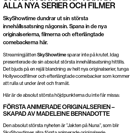
ALLA NYA SERIER OCH FILMER
SkyShowtime dundrar ut sin största
innehållssatsning någonsin. Spana in de nya
originalserierna, filmerna och efterlängtade
comebackerna här.
Streamingjätten
SkyShowtime
sparar inte på krutet. Idag
presenterade de sin absolut största innehållssatsning hittills.
Det bjuds på en rejäl blandning av helt nya originalserier, tunga
Hollywoodfilmer och efterlängtade comebacker som kommer
att rulla ut under året och framåt.
Här är de absolut största höjdpunkterna du inte får missa:
FÖRSTA ANIMERADE ORIGINALSERIEN –
SKAPAD AV MADELEINE BERNADOTTE
Den absolut största nyheten är ”Jakten på Nuna”, som blir
SkyShowtimes allra första animerade originalserie.