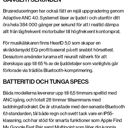
Brusreduceringen har också fått en rejäl uppgradering genom
Adaptive ANC 4.0. Systemet läser av ljudet i och utanför ditt
öra hela 384 000 gånger per sekund för att i realtid dämpa
allt från lågfrekvent motorbuller till högfrekvent kontorsprat.
För musikälskaren finns HearID 5.0 som skapar en
skräddarsydd EQ-profil baserat på ett snabbt hörseltest.
Dessutom använder lurarna ett neuralt nätverk för att
återskapa upp till 65 % av de ljuddetaljer som vanligtvis går
förlorade via trådlös Bluetooth-komprimering.
BATTERITID OCH TUNGA SPECS
Båda modellerna levererar upp till 6,5 timmars speltid med
ANC igång, och totalt 28 timmar tillsammans med
laddningsfodralet. De är utrustade med den senaste Bluetooth
6.1-standarden, tål både regn och svett tack vare en IP55-
klassning, och har stöd för smarta funktioner som Apple Find
My, Google Fast Pair samt Multipoint som låter dig koppla