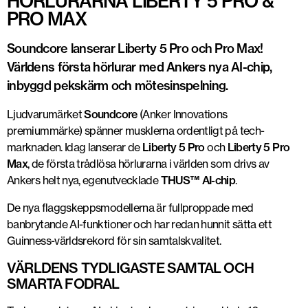
HÖRLURARNA LIBERTY 5 PRO &
PRO MAX
Soundcore lanserar Liberty 5 Pro och Pro Max!
Världens första hörlurar med Ankers nya AI-chip,
inbyggd pekskärm och mötesinspelning.
Ljudvarumärket
Soundcore
(Anker Innovations
premiummärke) spänner musklerna ordentligt på tech-
marknaden. Idag lanserar de
Liberty 5 Pro
och
Liberty 5 Pro
Max
, de första trådlösa hörlurarna i världen som drivs av
Ankers helt nya, egenutvecklade
THUS™ AI-chip
.
De nya flaggskeppsmodellerna är fullproppade med
banbrytande AI-funktioner och har redan hunnit sätta ett
Guinness-världsrekord för sin samtalskvalitet.
VÄRLDENS TYDLIGASTE SAMTAL OCH
SMARTA FODRAL