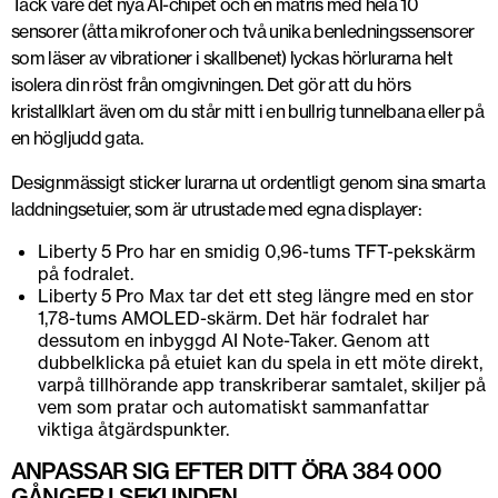
Tack vare det nya AI-chipet och en matris med hela 10
sensorer (åtta mikrofoner och två unika benledningssensorer
som läser av vibrationer i skallbenet) lyckas hörlurarna helt
isolera din röst från omgivningen. Det gör att du hörs
kristallklart även om du står mitt i en bullrig tunnelbana eller på
en högljudd gata.
Designmässigt sticker lurarna ut ordentligt genom sina smarta
laddningsetuier, som är utrustade med egna displayer:
Liberty 5 Pro har en smidig 0,96-tums TFT-pekskärm
på fodralet.
Liberty 5 Pro Max tar det ett steg längre med en stor
1,78-tums AMOLED-skärm. Det här fodralet har
dessutom en inbyggd AI Note-Taker. Genom att
dubbelklicka på etuiet kan du spela in ett möte direkt,
varpå tillhörande app transkriberar samtalet, skiljer på
vem som pratar och automatiskt sammanfattar
viktiga åtgärdspunkter.
ANPASSAR SIG EFTER DITT ÖRA 384 000
GÅNGER I SEKUNDEN