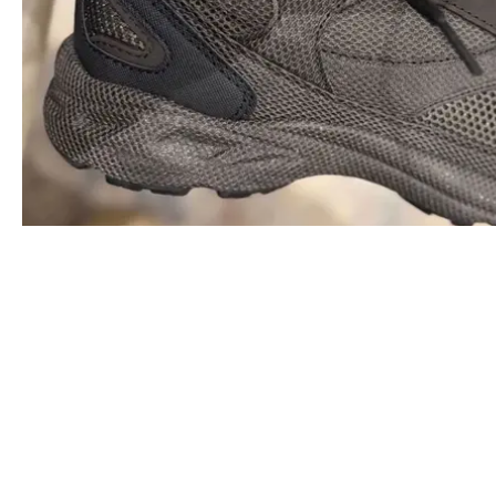
MODE
YE VISAR UPP NYA YEEZY 800 - HÄR ÄR EN FÖRSTA TITT
CONTACT@DOPEST.SE
PERSONUPPGIFTSPOLICY