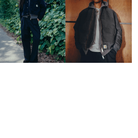
FW26 – INTRODUCERAR "DESTROY WASH"