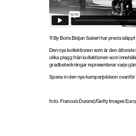
11 By Boris Bidjan Saberi har precis släpp
Den nya kollektionen som är den åttonde i 
olika plagg från kollektionen som innehå
gradbeteckningar representerar varje gän
Spana in den nya kampanjvideon ovanför
foto: Francois Durand/Getty Images Eur