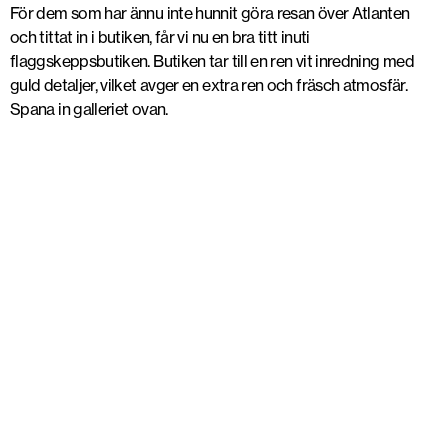
För dem som har ännu inte hunnit göra resan över Atlanten
och tittat in i butiken, får vi nu en bra titt inuti
flaggskeppsbutiken. Butiken tar till en ren vit inredning med
guld detaljer, vilket avger en extra ren och fräsch atmosfär.
Spana in galleriet ovan.