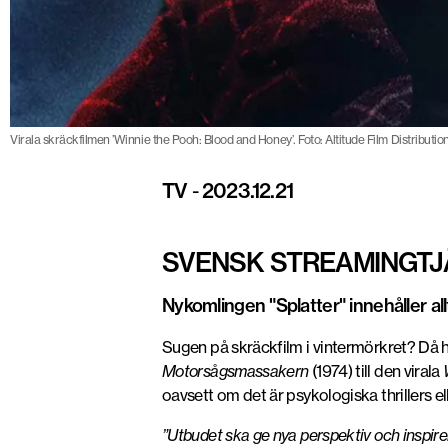
Virala skräckfilmen ’Winnie the Pooh: Blood and Honey’. Foto: Altitude Film Distributio
TV
-
2023.12.21
SVENSK STREAMINGTJ
Nykomlingen "Splatter" innehåller all
Sugen på skräckfilm i vintermörkret? Då 
Motorsågsmassakern
(1974) till den virala
oavsett om det är psykologiska thrillers e
”Utbudet ska ge nya perspektiv och inspire