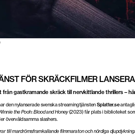
n
ÄNST FÖR SKRÄCKFILMER LANSER
t från gastkramande skräck till nervkittlande thrillers – h
har den nylanserade svenska streamingtjänsten
Splatter.se
antagli
Winnie the Pooh: Blood and Honey
(2023) får plats i biblioteket so
ller övervåldsamma slashers.
rar till mardrömsframkallande filmmaraton och nördiga djupdykninga