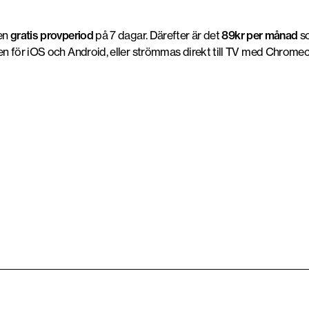
 en
gratis provperiod
på 7 dagar. Därefter är det
89kr per månad
so
pen för iOS och Android, eller strömmas direkt till TV med Chromecas