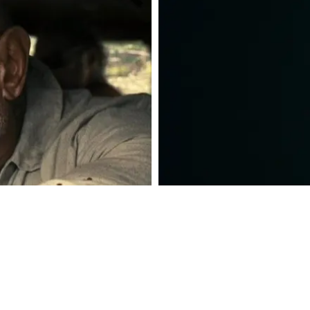
TV
SE TRAILERN FÖR A24:S "P
S I "GOD OF WAR"