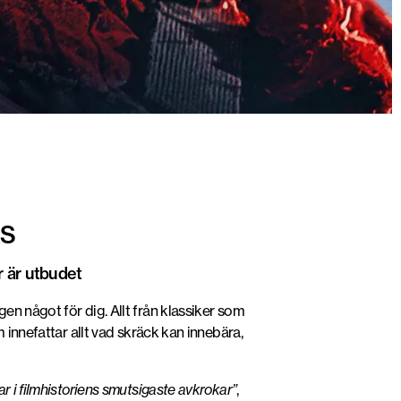
AS
är är utbudet
gen något för dig. Allt från klassiker som
m innefattar allt vad skräck kan innebära,
r i filmhistoriens smutsigaste avkrokar”
,