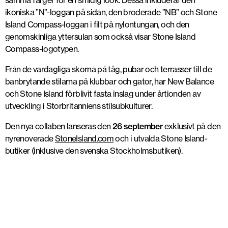
samma färger för en smidig look. Dessa inkluderar den
ikoniska ”N”-loggan på sidan, den broderade ”NB” och Stone
Island Compass-loggan i filt på nylontungan, och den
genomskinliga yttersulan som också visar Stone Island
Compass-logotypen.
Från de vardagliga skorna på tåg, pubar och terrasser till de
banbrytande stilarna på klubbar och gator, har New Balance
och Stone Island förblivit fasta inslag under årtionden av
utveckling i Storbritanniens stilsubkulturer.
Den nya collaben lanseras den
26 september
exklusivt på den
nyrenoverade
StoneIsland.com
och i utvalda Stone Island-
butiker (inklusive den svenska Stockholmsbutiken).