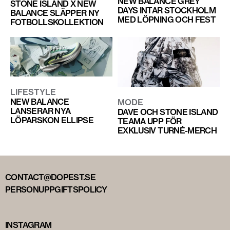
NEW BALANCE GREY
STONE ISLAND X NEW
DAYS INTAR STOCKHOLM
BALANCE SLÄPPER NY
MED LÖPNING OCH FEST
FOTBOLLSKOLLEKTION
LIFESTYLE
NEW BALANCE
MODE
LANSERAR NYA
DAVE OCH STONE ISLAND
LÖPARSKON ELLIPSE
TEAMA UPP FÖR
EXKLUSIV TURNÉ-MERCH
CONTACT@DOPEST.SE
PERSONUPPGIFTSPOLICY
INSTAGRAM