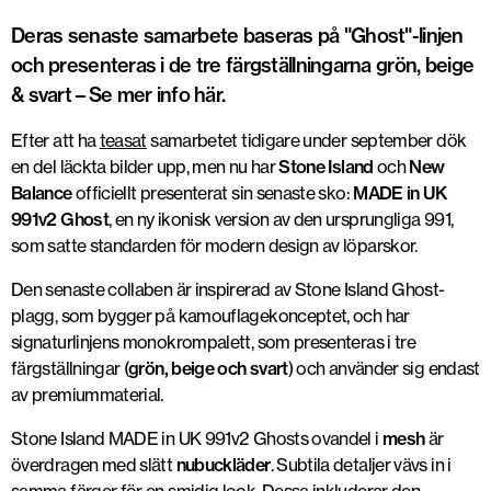
Deras senaste samarbete baseras på "Ghost"-linjen
och presenteras i de tre färgställningarna grön, beige
& svart – Se mer info här.
Efter att ha
teasat
samarbetet tidigare under september dök
en del läckta bilder upp, men nu har
Stone Island
och
New
Balance
officiellt presenterat sin senaste sko:
MADE in UK
991v2 Ghost
, en ny ikonisk version av den ursprungliga 991,
som satte standarden för modern design av löparskor.
Den senaste collaben är inspirerad av Stone Island Ghost-
plagg, som bygger på kamouflagekonceptet, och har
signaturlinjens monokrompalett, som presenteras i tre
färgställningar (
grön, beige och svart
) och använder sig endast
av premiummaterial.
Foto: Stone Island
Stone Island MADE in UK 991v2 Ghosts ovandel i
mesh
är
överdragen med slätt
nubuckläder
. Subtila detaljer vävs in i