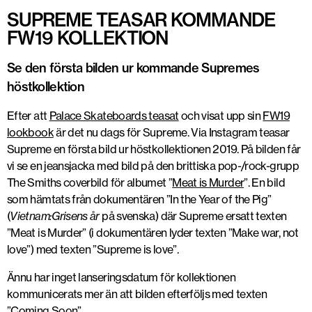
SUPREME TEASAR KOMMANDE
FW19 KOLLEKTION
Se den första bilden ur kommande Supremes
höstkollektion
Efter att
Palace Skateboards teasat
och visat upp sin
FW19
lookbook
är det nu dags för Supreme. Via Instagram teasar
Supreme en första bild ur höstkollektionen 2019. På bilden får
vi se en jeansjacka med bild på den brittiska pop-/rock-grupp
The Smiths coverbild för albumet ”
Meat is Murder
”. En bild
som hämtats från dokumentären ”In the Year of the Pig”
(
Vietnam:Grisens år
på svenska) där Supreme ersatt texten
”Meat is Murder” (i dokumentären lyder texten ”Make war, not
love”) med texten ”Supreme is love”.
Ännu har inget lanseringsdatum för kollektionen
kommunicerats mer än att bilden efterföljs med texten
”Coming Soon”.