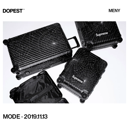
MENY
MODE
-
2019.11.13