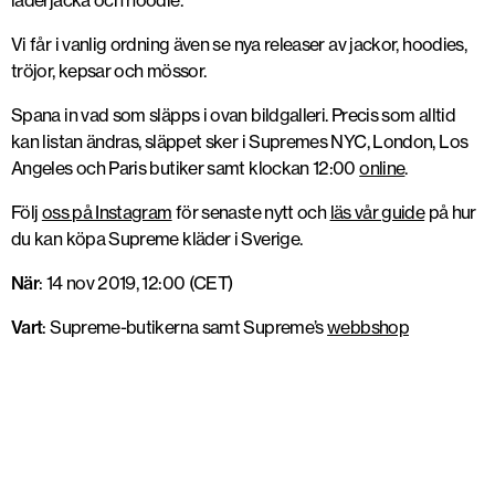
läderjacka och hoodie.
Vi får i vanlig ordning även se nya releaser av jackor, hoodies,
tröjor, kepsar och mössor.
Spana in vad som släpps i ovan bildgalleri. Precis som alltid
kan listan ändras, släppet sker i Supremes NYC, London, Los
Angeles och Paris butiker samt klockan 12:00
online
.
Följ
oss på Instagram
för senaste nytt och
läs vår guide
på hur
du kan köpa Supreme kläder i Sverige.
När
: 14 nov 2019, 12:00 (CET)
Vart
: Supreme-butikerna samt Supreme’s
webbshop