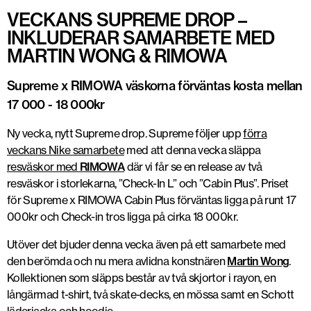
VECKANS SUPREME DROP –
INKLUDERAR SAMARBETE MED
MARTIN WONG & RIMOWA
Supreme x RIMOWA väskorna förväntas kosta mellan
17 000 - 18 000kr
Ny vecka, nytt Supreme drop. Supreme följer upp
förra
veckans Nike samarbete
med att denna vecka släppa
resväskor med
RIMOWA
där vi får se en release av två
resväskor i storlekarna, ”Check-In L” och ”Cabin Plus”. Priset
för Supreme x RIMOWA Cabin Plus förväntas ligga på runt 17
000kr och Check-in tros ligga på cirka 18 000kr.
Utöver det bjuder denna vecka även på ett samarbete med
den berömda och nu mera avlidna konstnären
Martin Wong
.
Kollektionen som släpps består av två skjortor i rayon, en
långärmad t-shirt, två skate-decks, en mössa samt en Schott