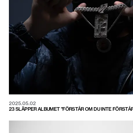
2025.05.02
23 SLÄPPER ALBUMET "FÖRSTÅR OM DU INTE FÖRSTÅR