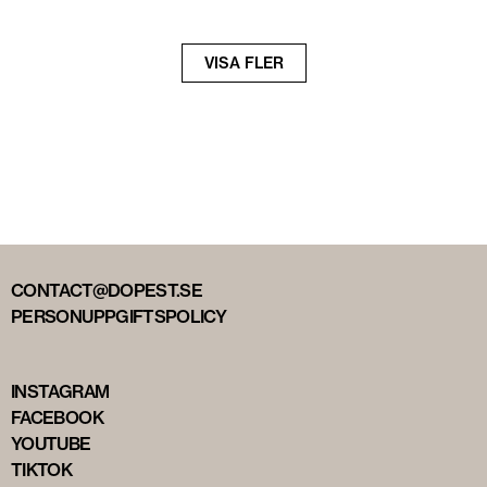
Nästa
VISA FLER
sida
CONTACT@DOPEST.SE
PERSONUPPGIFTSPOLICY
INSTAGRAM
FACEBOOK
YOUTUBE
TIKTOK