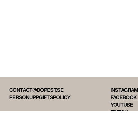
CONTACT@DOPEST.SE
INSTAGRA
PERSONUPPGIFTSPOLICY
FACEBOOK
YOUTUBE
TIKTOK
DOPEST ST
DOPEST D