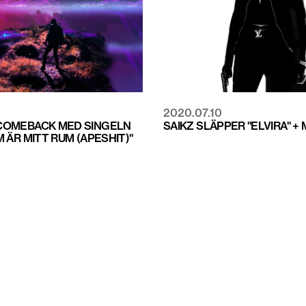
2020.07.10
COMEBACK MED SINGELN
SAIKZ SLÄPPER "ELVIRA" +
 ÄR MITT RUM (APESHIT)"