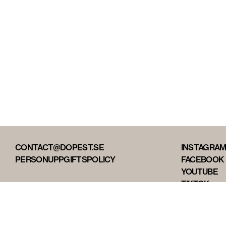
CONTACT@DOPEST.SE
INSTAGRA
PERSONUPPGIFTSPOLICY
FACEBOOK
YOUTUBE
TIKTOK
DOPEST ST
DOPEST D