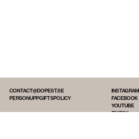
CONTACT@DOPEST.SE
INSTAGRA
PERSONUPPGIFTSPOLICY
FACEBOOK
YOUTUBE
TIKTOK
DOPEST ST
DOPEST D