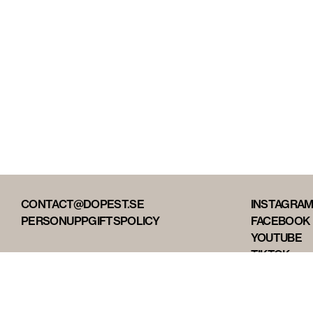
CONTACT@DOPEST.SE
INSTAGRA
PERSONUPPGIFTSPOLICY
FACEBOOK
YOUTUBE
TIKTOK
DOPEST ST
DOPEST D