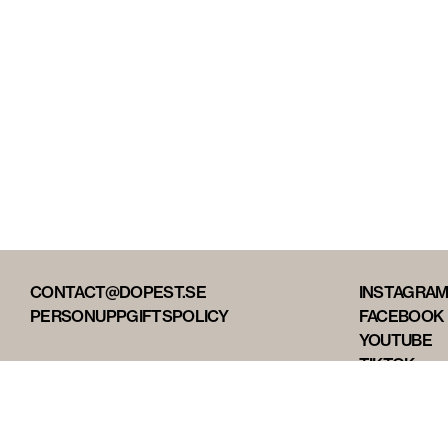
CONTACT@DOPEST.SE
INSTAGRA
PERSONUPPGIFTSPOLICY
FACEBOOK
YOUTUBE
TIKTOK
DOPEST ST
DOPEST D