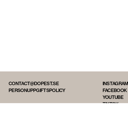
CONTACT@DOPEST.SE
INSTAGRA
PERSONUPPGIFTSPOLICY
FACEBOOK
YOUTUBE
TIKTOK
DOPEST ST
DOPEST D