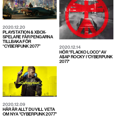
2020.12.20
PLAYSTATION & XBOX-
SPELARE FÅR PENGARNA
TILLBAKA FÖR
“CYBERPUNK 2077”
2020.12.14
HÖR "FLACKO LOCO" AV
A$AP ROCKY I 'CYBERPUNK
2077'
2020.12.09
HÄR ÄR ALLT DU VILL VETA
OM NYA "CYBERPUNK 2077"