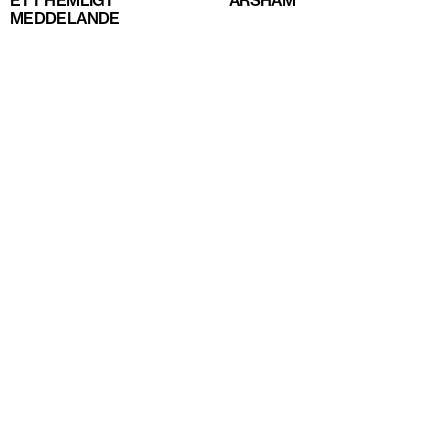
ETT HEMLIGT
ARSHAM
MEDDELANDE