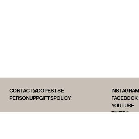
CONTACT@DOPEST.SE
INSTAGRA
PERSONUPPGIFTSPOLICY
FACEBOOK
YOUTUBE
TIKTOK
DOPEST ST
DOPEST D