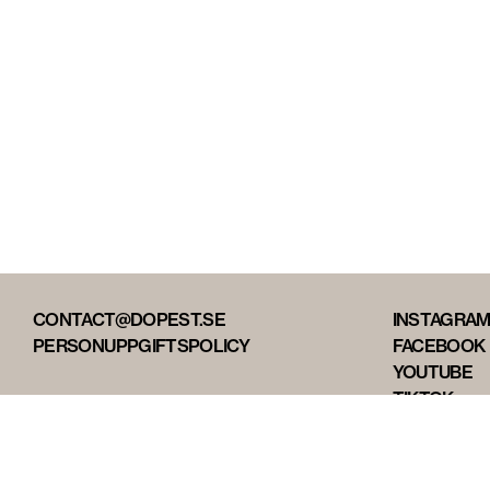
CONTACT@DOPEST.SE
INSTAGRA
PERSONUPPGIFTSPOLICY
FACEBOOK
YOUTUBE
TIKTOK
DOPEST ST
DOPEST D