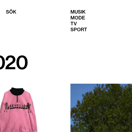
SÖK
MUSIK
MODE
TV
SPORT
020