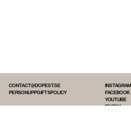
CONTACT@DOPEST.SE
INSTAGRA
PERSONUPPGIFTSPOLICY
FACEBOOK
YOUTUBE
TIKTOK
DOPEST ST
DOPEST D