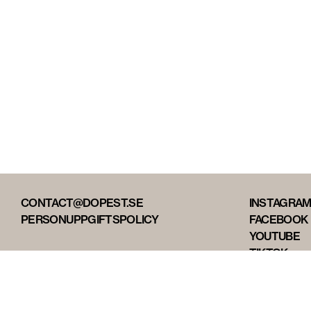
CONTACT@DOPEST.SE
INSTAGRA
PERSONUPPGIFTSPOLICY
FACEBOOK
YOUTUBE
TIKTOK
DOPEST ST
DOPEST D