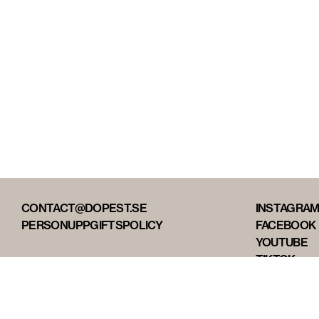
CONTACT@DOPEST.SE
INSTAGRA
PERSONUPPGIFTSPOLICY
FACEBOOK
YOUTUBE
TIKTOK
DOPEST ST
DOPEST D