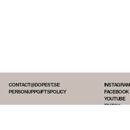
CONTACT@DOPEST.SE
INSTAGRA
PERSONUPPGIFTSPOLICY
FACEBOOK
YOUTUBE
TIKTOK
DOPEST ST
DOPEST D