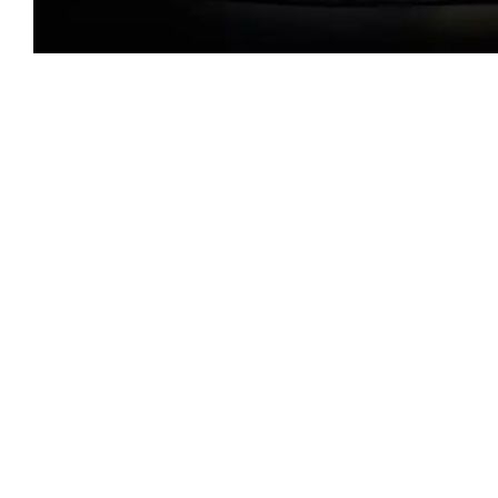
2025.07.28
UNDEFEATED X AIR JORDAN 4 ÄR TILLBAKA - SÅ HÄR 