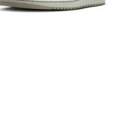
ORDAN 1 LOW "VOODOO ALTERNATE" FÅR OFFICIELLT