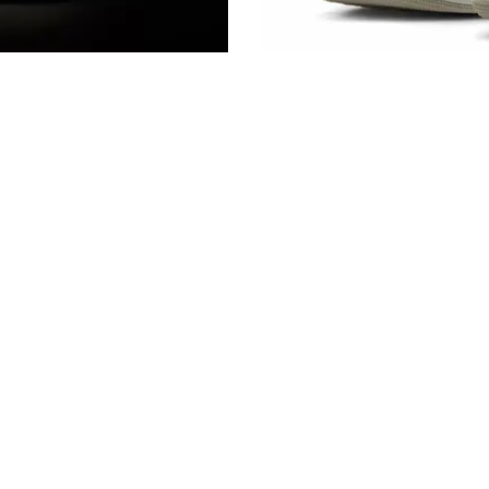
KÖPER DU DEM
2025.07.21
ZION WILLIAMSON X AIR J
RELEASEDATUM