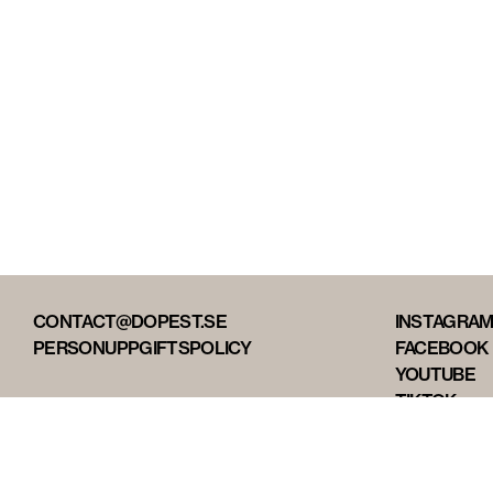
CONTACT@DOPEST.SE
INSTAGRA
PERSONUPPGIFTSPOLICY
FACEBOOK
YOUTUBE
TIKTOK
DOPEST ST
DOPEST D